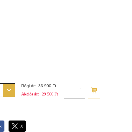
Régi ár:
36 900 Ft
Akciós ár:
29 500 Ft
k
X