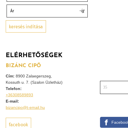
-ig
Ár
keresés indítása
ELÉRHETŐSÉGEK
BIZÁNC CIPŐ
Cím:
8900 Zalaegerszeg,
Kossuth u. 7. (Szalon Üzletház)
35
Telefon:
+36308589893
E-mail:
bizancipo@t-email.hu
Faceboo
facebook