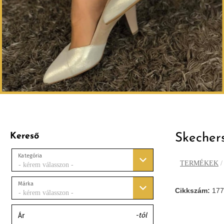
Kereső
Skeche
Kategória
TERMÉKEK
- kérem válasszon -
Márka
Cikkszám:
17
- kérem válasszon -
-tól
Ár