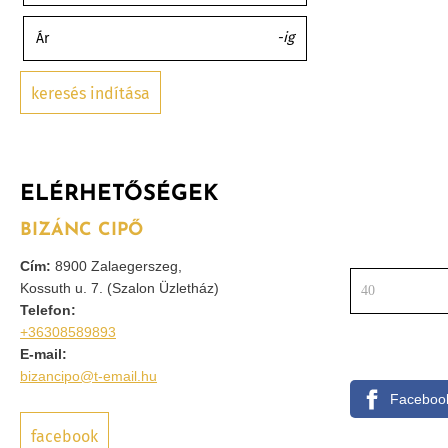
-ig
Ár
keresés indítása
ELÉRHETŐSÉGEK
BIZÁNC CIPŐ
Cím:
8900 Zalaegerszeg,
Kossuth u. 7. (Szalon Üzletház)
40
Telefon:
+36308589893
E-mail:
bizancipo@t-email.hu
Faceboo
facebook