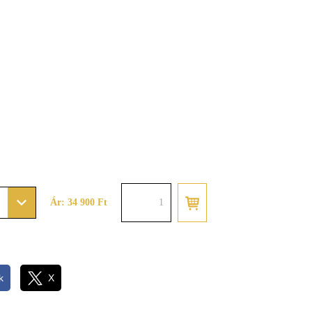
Ár: 34 900 Ft
k
X