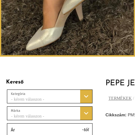
Kereső
PEPE J
Kategória
TERMÉKEK
- kérem válasszon -
Márka
Cikkszám:
PM
- kérem válasszon -
-tól
Ár