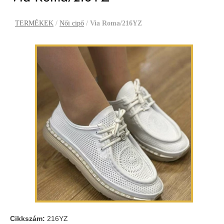
TERMÉKEK
/
Női cipő
/
Via Roma/216YZ
Cikkszám:
216YZ