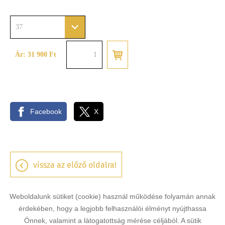
37
Ár: 31 900 Ft
Facebook
X
vissza az előző oldalra!
Weboldalunk sütiket (cookie) használ működése folyamán annak
érdekében, hogy a legjobb felhasználói élményt nyújthassa
Önnek, valamint a látogatottság mérése céljából. A sütik
Oldal információk
Adatkezelési tájékoztató
ÁSZF