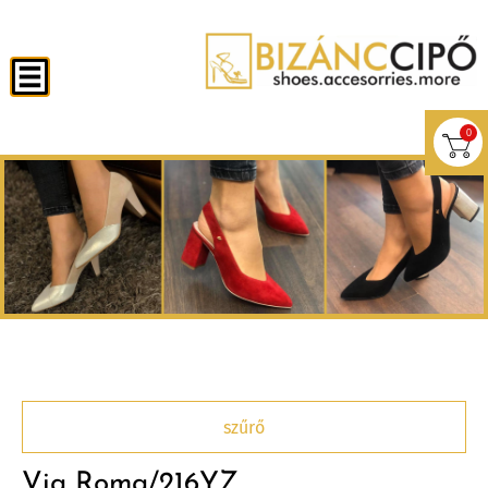
0
szűrő
Via Roma/216YZ