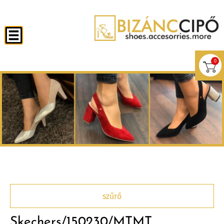
0
szűrő
Skechers/150230/MTMT