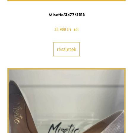
Misztic/3477/3513
35 900 Ft -tól
részletek