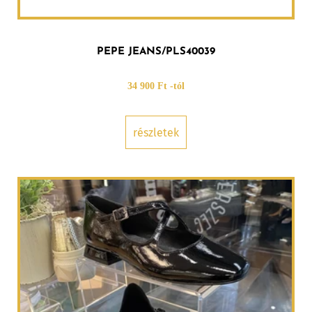
PEPE JEANS/PLS40039
34 900 Ft -tól
részletek