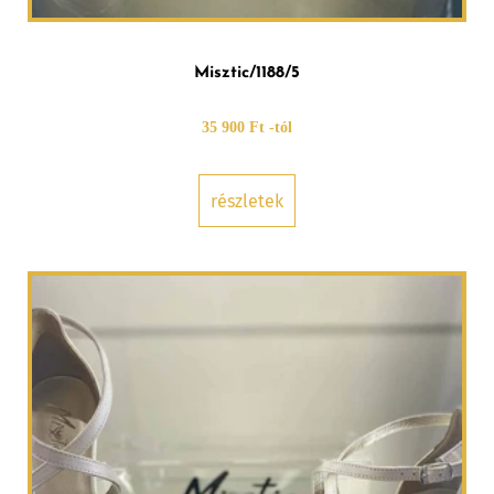
Misztic/1188/5
35 900 Ft -tól
részletek