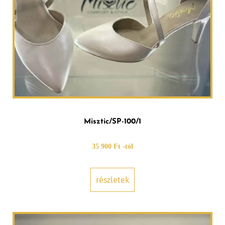
Misztic/SP-100/1
35 900 Ft -tól
részletek