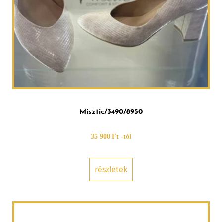
Misztic/3490/8950
35 900 Ft -tól
részletek