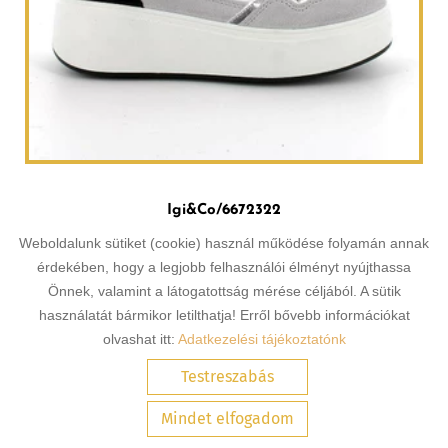
Igi&Co/6672322
Weboldalunk sütiket (cookie) használ működése folyamán annak
36 900 Ft -tól
érdekében, hogy a legjobb felhasználói élményt nyújthassa
Önnek, valamint a látogatottság mérése céljából. A sütik
használatát bármikor letilthatja! Erről bővebb információkat
részletek
olvashat itt:
Adatkezelési tájékoztatónk
Testreszabás
Mindet elfogadom
KERESÉS AZ OLDAL TARTALMÁBAN