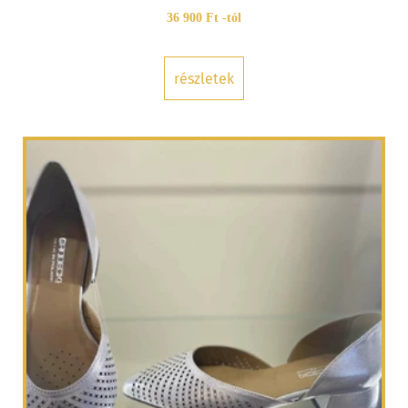
36 900 Ft -tól
részletek