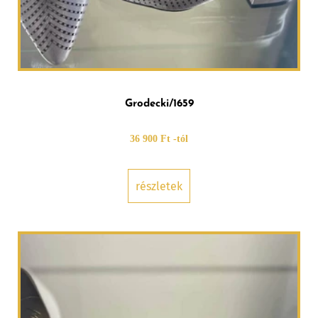
Grodecki/1659
36 900 Ft -tól
részletek